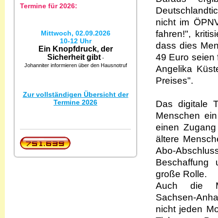
Termine für 2026:
Deutschlandti
nicht im ÖPN
fahren!", krit
Mittwoch, 02.09.2026
10-12 Uhr
dass dies Mens
Ein Knopfdruck, der
49 Euro seien 
Sicherheit gibt
-
Johanniter informieren über den Hausnotruf
Angelika Küst
Preises".
Zur vollständigen Übersicht der
Termine 2026
Das digitale T
Menschen ein 
einen Zugang 
ältere Mensche
Abo-Abschlus
Beschaffung 
große Rolle.
Auch die Mi
Sachsen-Anhal
nicht jeden M