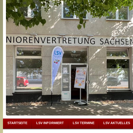
STARTSEITE
LSV INFORMIERT
LSV TERMINE
LSV AKTUELLES