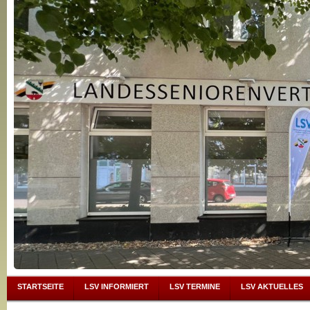
STARTSEITE
LSV INFORMIERT
LSV TERMINE
LSV AKTUELLES