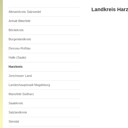
Landkreis Harz
Altmarkkreis Salzwedel
Anhalt-Bitterfeld
Bördekreis
Burgenlandkreis
Dessau-Roßlau
Halle (Saale)
Harzkreis
Jerichower Land
Landeshauptstadt Magdeburg
Mansfeld-Südharz
Saalekreis
Salzlandkreis
Stendal