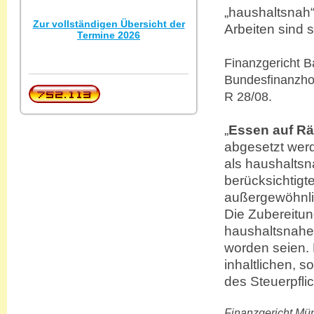
„haushaltsnah“
Zur vollständigen Übersicht der
Arbeiten sind 
Termine 2026
Finanzgericht B
Bundesfinanzhof
R 28/08.
„
Essen auf R
abgesetzt wer
als haushaltsn
berücksichtigte
außergewöhnli
Die Zubereitun
haushaltsnahen
worden seien. 
inhaltlichen, 
des Steuerpfli
Finanzger
icht Mü