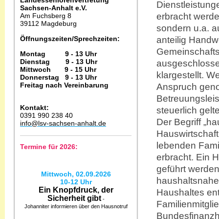
Landesseniorenvertretung
Dienstleistun
Sachsen-Anhalt e.V.
erbracht werden
Am Fuchsberg 8
39112 Magdeburg
sondern u.a. a
Öffnungszeiten/Sprechzeiten:
anteilig Handw
Gemeinschaftsb
Montag 9 - 13 Uhr
Dienstag 9 - 13 Uhr
ausgeschlosse
Mittwoch 9 - 15 Uhr
klargestellt.
We
Donnerstag 9 - 13 Uhr
Freitag nach Vereinbarung
Anspruch geno
Betreuungsleis
Kontakt:
steuerlich gel
0391 990 238 40
Der Begriff „ha
info@lsv-sachsen-anhalt.de
Hauswirtschaft
lebenden Famil
Termine für 2026:
erbracht. Ein 
geführt werden
Mittwoch, 02.09.2026
haushaltsnahe 
10-12 Uhr
Ein Knopfdruck, der
Haushaltes ent
Sicherheit gibt
-
Familienmitgli
Johanniter informieren über den Hausnotruf
Bundesfinanzh