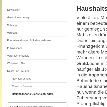
Haushalts
Newsletter
Viele ältere M
Geschäftsordnung
einem betreute
Satzung
nur gepflegt, 
Vorstand
Mahlzeiten kön
Dienstleistun
Pressemitteilungen & Stellungnahmen
Finanzgericht
Publikationen
mehr ältere Me
Verbraucherschutz
Wohnen. In sol
Großküche mit 
Wohnen im Alter
häufiger als „
Recht und Steuern
in die Apparte
Rechtsprechung
Behinderte sin
Haushaltsnahe 
Renten - Steuern
nur, wenn die 
Haushaltsnahe Dienstleistungen
Zubereitung v
Steuerpflichti