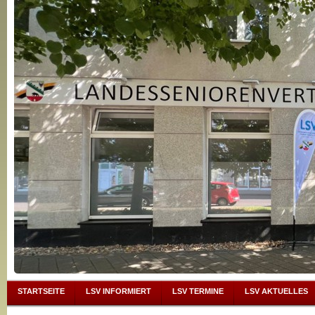
STARTSEITE
LSV INFORMIERT
LSV TERMINE
LSV AKTUELLES