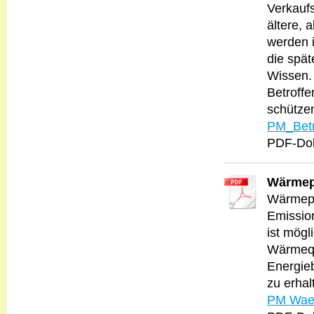
Verkaufs
ältere, 
werden i
die spät
Wissen.
Betroffe
schützen
PM_Betr
PDF-Dok
Wärmep
Wärmepu
Emission
ist mögl
Wärmeque
Energie
zu erhal
PM Waer