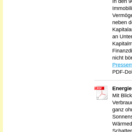
In den 9
Immobil
Vermöge
neben d
Kapitala
an Unte
Kapitalm
Finanzdi
nicht bö
Pressem
PDF-Dok
Energi
Mit Blic
Verbrau
ganz oh
Sonnensc
Wärmedä
Schatte