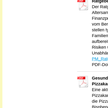
Ratgebe
Der Ratg
Altersar
Finanzp
vom Beru
stellen 
Familien
aufberei
Risiken 
Unabhän
PM_Ratge
PDF-Dok
Gesundh
Pizzaka
Eine akt
Pizzakar
die Pizz
Bispheno