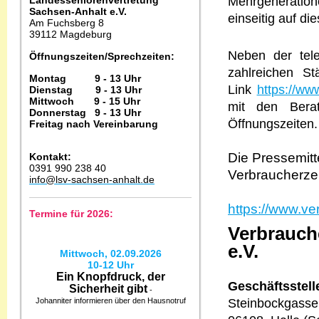
Landesseniorenvertretung
Mehrgeneratio
Sachsen-Anhalt e.V.
einseitig auf di
Am Fuchsberg 8
39112 Magdeburg
Neben der tele
Öffnungszeiten/Sprechzeiten:
zahlreichen S
Montag 9 - 13 Uhr
Link
https://ww
Dienstag 9 - 13 Uhr
Mittwoch 9 - 15 Uhr
mit den Berat
Donnerstag 9 - 13 Uhr
Öffnungszeiten.
Freitag nach Vereinbarung
Die Pressemitt
Kontakt:
0391 990 238 40
Verbraucherzen
info@lsv-sachsen-anhalt.de
https://www.ve
Termine für 2026:
Verbrauch
e.V.
Mittwoch, 02.09.2026
10-12 Uhr
Ein Knopfdruck, der
Geschäftsstell
Sicherheit gibt
-
Johanniter informieren über den Hausnotruf
Steinbockgasse