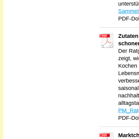
unterst
Sammelk
PDF-Dok
Zutaten
schone
Der Rat
zeigt, 
Kochen a
Lebensm
verbesse
saisona
nachhal
alltagsta
PM_Ratg
PDF-Dok
Marktch