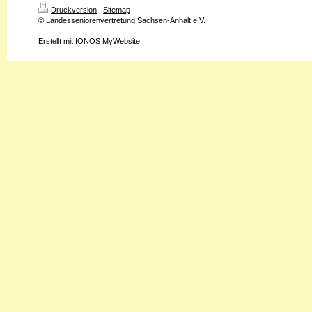
Druckversion
|
Sitemap
© Landesseniorenvertretung Sachsen-Anhalt e.V.
Erstellt mit
IONOS MyWebsite
.