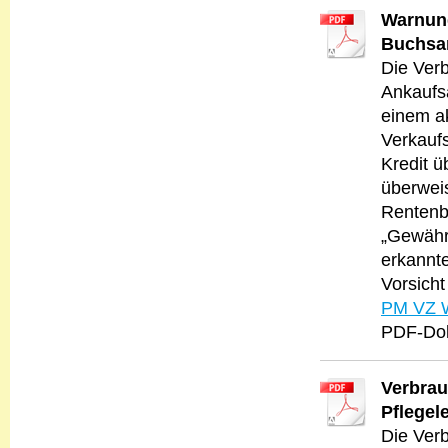
Warnung
Buchsa
Die Ver
Ankaufs
einem ak
Verkaufs
Kredit 
überwei
Rentenb
„Gewähr
erkannte
Vorsicht
PM VZ W
PDF-Dok
Verbrau
Pflegel
Die Ver