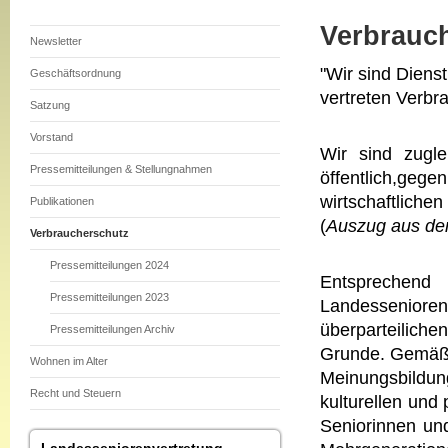
Verbrauch
Newsletter
"Wir sind Dienst
Geschäftsordnung
vertreten Verbr
Satzung
Vorstand
Wir sind zugle
Pressemitteilungen & Stellungnahmen
öffentlich,ge
wirtschaftlichen
Publikationen
(
Auszug aus dem
Verbraucherschutz
Pressemitteilungen 2024
Entsprechen
Pressemitteilungen 2023
Landesseniorenv
überparteilich
Pressemitteilungen Archiv
Grunde. Gemäß i
Wohnen im Alter
Meinungsbildung
Recht und Steuern
kulturellen und
Seniorinnen und