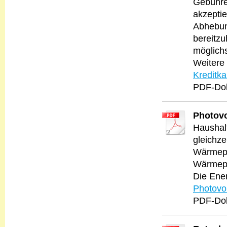
Gebühren
akzepti
Abhebung
bereitzu
möglich
Weitere 
Kreditka
PDF-Dok
Photov
Haushal
gleichze
Wärmepu
Wärmepu
Die Ener
Photovo
PDF-Dok