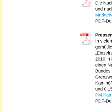
Die Nach
und nach
Marktch
PDF-Dok
Pressem
In viele
gemütlic
„Einzelr
2010 in
einen Na
Bundesi
Grenzwe
Kaminöf
und 0,1
PM Kami
PDF-Dok