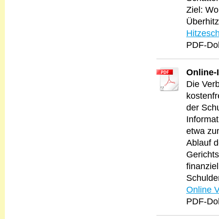
Ziel: W
Überhit
Hitzesc
PDF-Dok
Online-
Die Verb
kostenfr
der Schu
Informa
etwa zu
Ablauf d
Gerichts
finanzie
Schulden
Online 
PDF-Dok