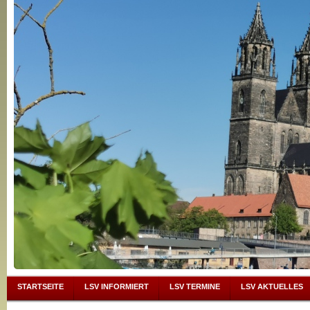
STARTSEITE
LSV INFORMIERT
LSV TERMINE
LSV AKTUELLES