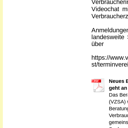
Verbraucher
Videochat mi
Verbraucherz
Anmeldungen
landesweite 
über
https://www.
st/terminver
Neues B
geht an
Das Ber
(VZSA) 
Beratun
Verbrau
gemeins