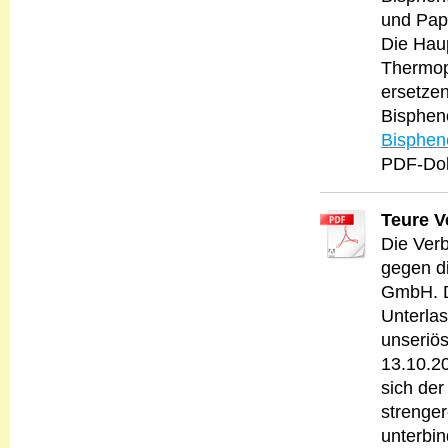
und Pap
Die Haup
Thermop
ersetzen
Bisphen
Bispheno
PDF-Dok
Teure V
Die Ver
gegen d
GmbH. D
Unterla
unseriös
13.10.2
sich de
strenge
unterbi